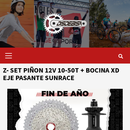
Saltar
al
contenido
Menú
primario
Z- SET PIÑON 12V 10-50T + BOCINA XD
EJE PASANTE SUNRACE