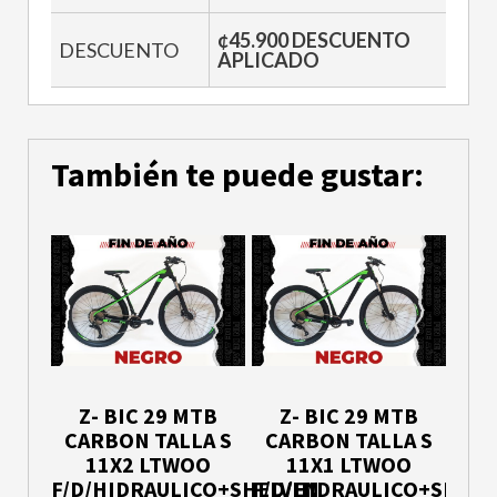
¢45.900 DESCUENTO
DESCUENTO
APLICADO
También te puede gustar:
Z- BIC 29 MTB
Z- BIC 29 MTB
CARBON TALLA S
CARBON TALLA S
11X2 LTWOO
11X1 LTWOO
F/D/HIDRAULICO+SHELVEN
F/D/HIDRAULICO+SHELV