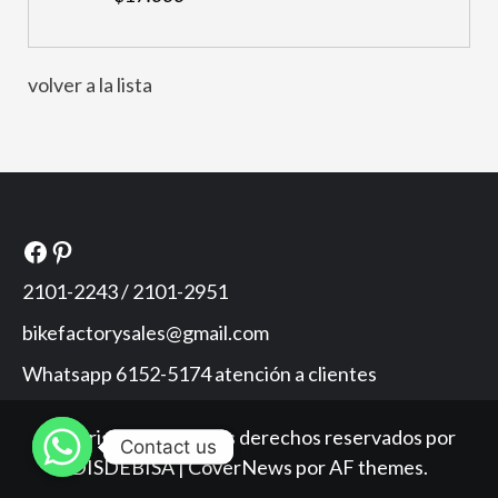
volver a la lista
Facebook
Pinterest
2101-2243 / 2101-2951
bikefactorysales@gmail.com
Whatsapp 6152-5174 atención a clientes
Copyright © Todos los derechos reservados por
Contact us
Contact us
DISDEBISA
|
CoverNews
por AF themes.