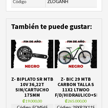
Código
ZLOGANH
También te puede gustar:
Z- BIPLATO SR MTB
Z- BIC 29 MTB
10V 36,22T
CARBON TALLA S
SIN/CARTUCHO
11X2 LTWOO
175MM
F/D/HIDRAULICO+SHELV
₡19.000,00
₡265.000,00
Código:
FCMS6S
Código:
29XR2X11S