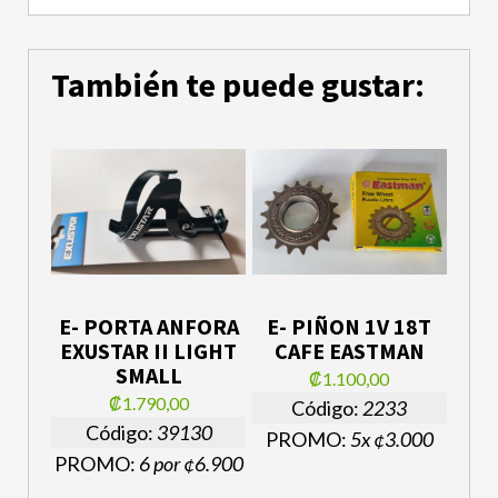
También te puede gustar:
E- PORTA ANFORA
E- PIÑON 1V 18T
EXUSTAR II LIGHT
CAFE EASTMAN
SMALL
₡1.100,00
₡1.790,00
Código:
2233
Código:
39130
PROMO:
5x ¢3.000
PROMO:
6 por ¢6.900