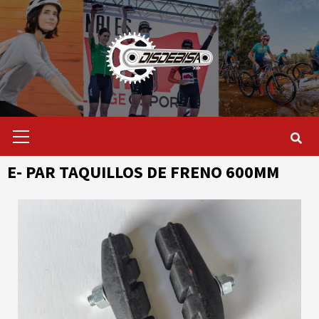
Saltar
al
contenido
Menú
primario
E- PAR TAQUILLOS DE FRENO 600MM