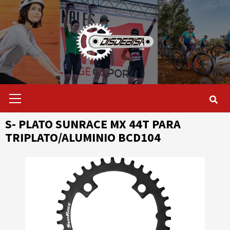
Saltar
al
contenido
Menú
primario
S- PLATO SUNRACE MX 44T PARA
TRIPLATO/ALUMINIO BCD104