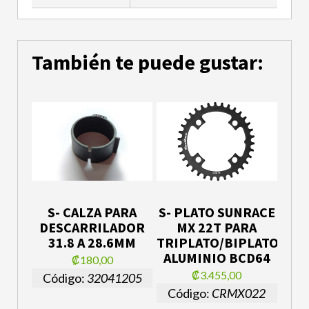
También te puede gustar:
S- CALZA PARA
S- PLATO SUNRACE
DESCARRILADOR
MX 22T PARA
31.8 A 28.6MM
TRIPLATO/BIPLATO
ALUMINIO BCD64
₡180,00
₡3.455,00
Código:
32041205
Código:
CRMX022