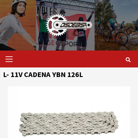
Saltar
al
contenido
Menú
primario
L- 11V CADENA YBN 126L