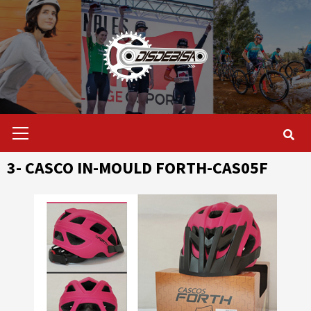
Saltar
al
contenido
Menú
primario
3- CASCO IN-MOULD FORTH-CAS05F