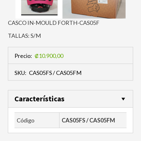
CASCO IN-MOULD FORTH-CAS05F
TALLAS: S/M
Precio:
₡10.900,00
SKU:
CAS05FS / CAS05FM
Características
Código
CAS05FS / CAS05FM