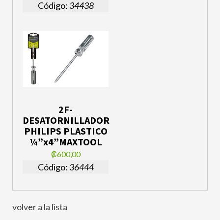
Código:
34438
2F-
DESATORNILLADOR
PHILIPS PLASTICO
¼”x4”MAXTOOL
₡600,00
Código:
36444
volver a la lista