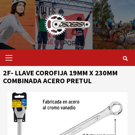
Saltar
al
contenido
Menú
primario
2F- LLAVE COROFIJA 19MM X 230MM
COMBINADA ACERO PRETUL