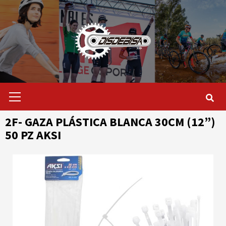
Saltar
al
contenido
Menú
primario
2F- GAZA PLÁSTICA BLANCA 30CM (12”)
50 PZ AKSI