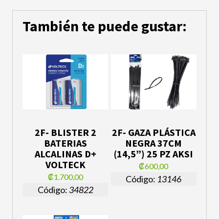
También te puede gustar:
2F- BLISTER 2
2F- GAZA PLÁSTICA
BATERIAS
NEGRA 37CM
ALCALINAS D+
(14,5”) 25 PZ AKSI
VOLTECK
₡600,00
₡1.700,00
Código:
13146
Código:
34822