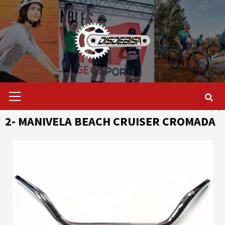
Saltar
al
contenido
Menú
primario
2- MANIVELA BEACH CRUISER CROMADA