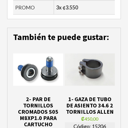
PROMO
3x ¢3.550
También te puede gustar:
2- PAR DE
1- GAZA DE TUBO
TORNILLOS
DE ASIENTO 34.6 2
CROMADOS S05
TORNILLOS ALLEN
M8XP1.0 PARA
₡450,00
CARTUCHO
Código:
15206