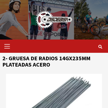
Saltar
al
contenido
Menú
primario
2- GRUESA DE RADIOS 14GX235MM
PLATEADAS ACERO