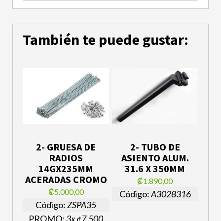
También te puede gustar:
2- GRUESA DE
2- TUBO DE
RADIOS
ASIENTO ALUM.
14GX235MM
31.6 X 350MM
ACERADAS CROMO
₡1.890,00
₡5.000,00
Código:
A3028316
Código:
ZSPA35
PROMO:
3x ¢7.500