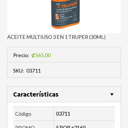
ACEITE MULTIUSO 3 EN 1 TRUPER (30ML)
Precio:
₡565,00
SKU:
03711
Características
Código
03711
PROMO
5 POR ¢2160