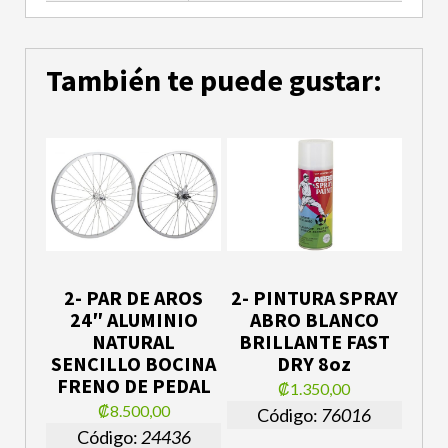
También te puede gustar:
2- PAR DE AROS
2- PINTURA SPRAY
24″ ALUMINIO
ABRO BLANCO
NATURAL
BRILLANTE FAST
SENCILLO BOCINA
DRY 8oz
FRENO DE PEDAL
₡1.350,00
₡8.500,00
Código:
76016
Código:
24436